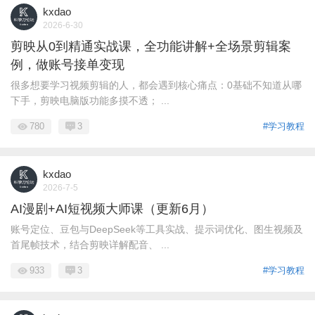
kxdao
2026-6-30
剪映从0到精通实战课，全功能讲解+全场景剪辑案
例，做账号接单变现
很多想要学习视频剪辑的人，都会遇到核心痛点：0基础不知道从哪
下手，剪映电脑版功能多摸不透； ...
780
3
#学习教程
kxdao
2026-7-5
AI漫剧+AI短视频大师课（更新6月）
账号定位、豆包与DeepSeek等工具实战、提示词优化、图生视频及
首尾帧技术，结合剪映详解配音、 ...
933
3
#学习教程