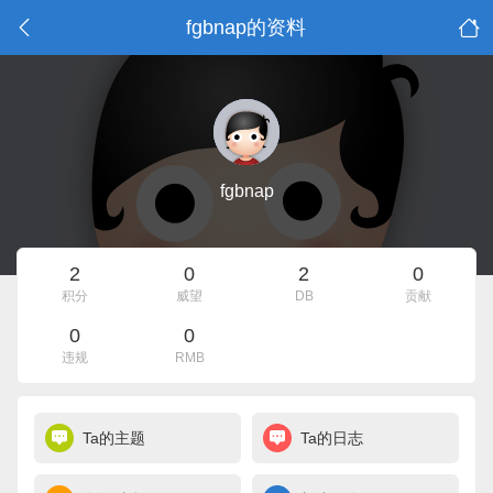
fgbnap的资料
fgbnap
2
0
2
0
积分
威望
DB
贡献
0
0
违规
RMB
Ta的主题
Ta的日志