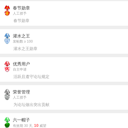
春节勋章
人工授予
春节勋章
灌水之王
发帖数 ≥ 100
灌水之王勋章
优秀用户
自主申请
活跃且遵守论坛规定
荣誉管理
人工授予
为论坛做出突出贡献
六一帽子
10
有效期 30 天,
威望