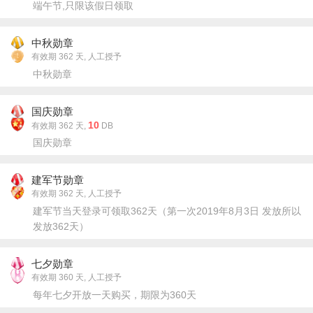
端午节,只限该假日领取
中秋勋章
有效期 362 天, 人工授予
中秋勋章
国庆勋章
10
有效期 362 天,
DB
国庆勋章
建军节勋章
有效期 362 天, 人工授予
建军节当天登录可领取362天（第一次2019年8月3日 发放所以
发放362天）
七夕勋章
有效期 360 天, 人工授予
每年七夕开放一天购买，期限为360天