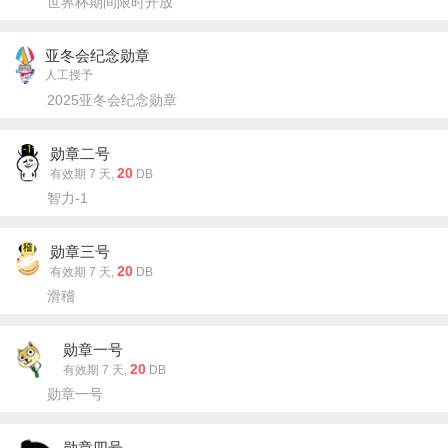
世界杯期间限时开放
亚冬会纪念勋章
人工授予
2025亚冬会纪念勋章
勋章二号
20
有效期 7 天,
DB
智力-1
勋章三号
20
有效期 7 天,
DB
滑稽
勋章一号
20
有效期 7 天,
DB
勋章一号
勋章四号