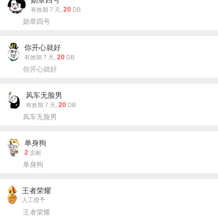
20
有效期 7 天,
DB
勋章四号
你开心就好
20
有效期 7 天,
DB
你开心就好
风车无脸男
20
有效期 7 天,
DB
风车无脸男
单身狗
2
贡献
单身狗
王者荣耀
人工授予
王者荣耀