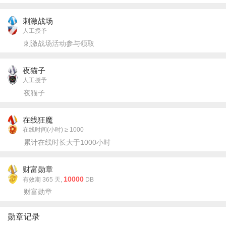
刺激战场
人工授予
刺激战场活动参与领取
夜猫子
人工授予
夜猫子
在线狂魔
在线时间(小时) ≥ 1000
累计在线时长大于1000小时
财富勋章
10000
有效期 365 天,
DB
财富勋章
勋章记录