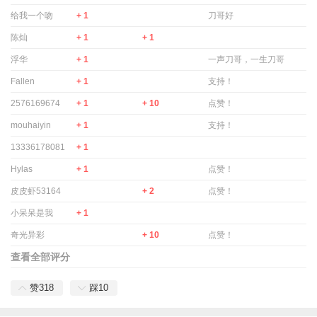
给我一个吻
+ 1
刀哥好
陈灿
+ 1
+ 1
浮华
+ 1
一声刀哥，一生刀哥
Fallen
+ 1
支持！
2576169674
+ 1
+ 10
点赞！
mouhaiyin
+ 1
支持！
13336178081
+ 1
Hylas
+ 1
点赞！
皮皮虾53164
+ 2
点赞！
小呆呆是我
+ 1
奇光异彩
+ 10
点赞！
查看全部评分
赞
318
踩
10