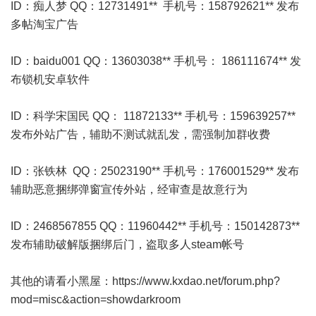
ID：痴人梦 QQ：12731491** 手机号：158792621** 发布
多帖淘宝广告
ID：baidu001 QQ：13603038** 手机号： 186111674** 发
布锁机安卓软件
ID：科学宋国民 QQ： 11872133** 手机号：159639257**
发布外站广告，辅助不测试就乱发，需强制加群收费
ID：张铁林 QQ：25023190** 手机号：176001529** 发布
辅助恶意捆绑弹窗宣传外站，经审查是故意行为
ID：2468567855 QQ：11960442** 手机号：150142873**
发布辅助破解版捆绑后门，盗取多人steam帐号
其他的请看小黑屋：
https://www.kxdao.net/forum.php?
mod=misc&action=showdarkroom