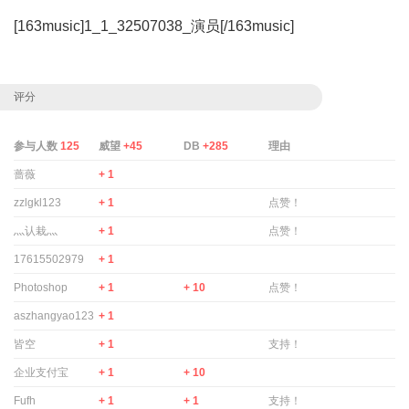
[163music]1_1_32507038_演员[/163music]
评分
参与人数
125
威望
+45
DB
+285
理由
蔷薇
+ 1
zzlgkl123
+ 1
点赞！
灬认栽灬
+ 1
点赞！
17615502979
+ 1
Photoshop
+ 1
+ 10
点赞！
aszhangyao123
+ 1
皆空
+ 1
支持！
企业支付宝
+ 1
+ 10
Fufh
+ 1
+ 1
支持！