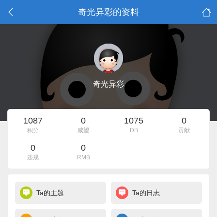
奇光异彩的资料
奇光异彩
1087
0
1075
0
积分
威望
DB
贡献
0
0
违规
RMB
Ta的主题
Ta的日志