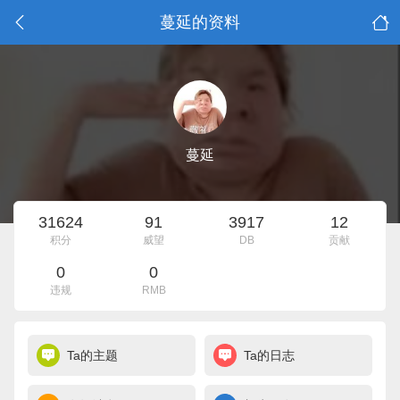
蔓延的资料
蔓延
31624
91
3917
12
积分
威望
DB
贡献
0
0
违规
RMB
Ta的主题
Ta的日志