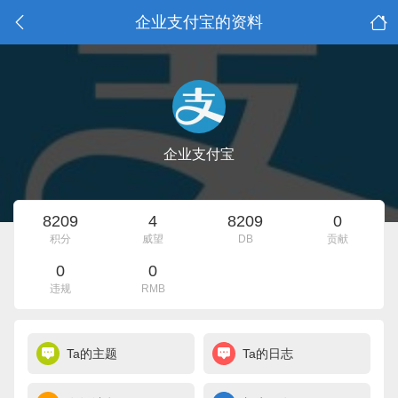
企业支付宝的资料
企业支付宝
8209
4
8209
0
积分
威望
DB
贡献
0
0
违规
RMB
Ta的主题
Ta的日志