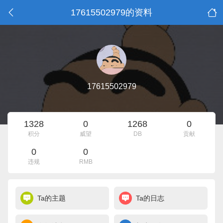
17615502979的资料
17615502979
1328
0
1268
0
积分
威望
DB
贡献
0
0
违规
RMB
Ta的主题
Ta的日志