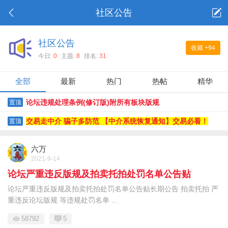
社区公告
社区公告
收藏
+94
今日:
0
主题:
8
排名:
31
全部
最新
热门
热帖
精华
论坛违规处理条例(修订版)附所有板块版规
置顶
交易走中介 骗子多防范 【中介系统恢复通知】交易必看！
置顶
六万
2021-9-14
论坛严重违反版规及拍卖托拍处罚名单公告贴
论坛严重违反版规及拍卖托拍处罚名单公告贴长期公告 拍卖托拍 严
重违反论坛版规 等违规处罚名单 ...
58792
5