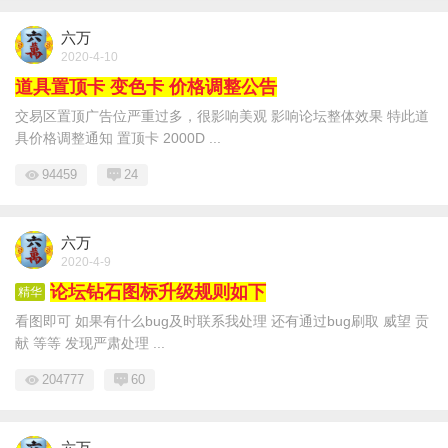
六万
2020-4-10
道具置顶卡 变色卡 价格调整公告
交易区置顶广告位严重过多，很影响美观 影响论坛整体效果 特此道
具价格调整通知 置顶卡 2000D ...
94459
24
六万
2020-4-9
论坛钻石图标升级规则如下
精华
看图即可 如果有什么bug及时联系我处理 还有通过bug刷取 威望 贡
献 等等 发现严肃处理 ...
204777
60
六万