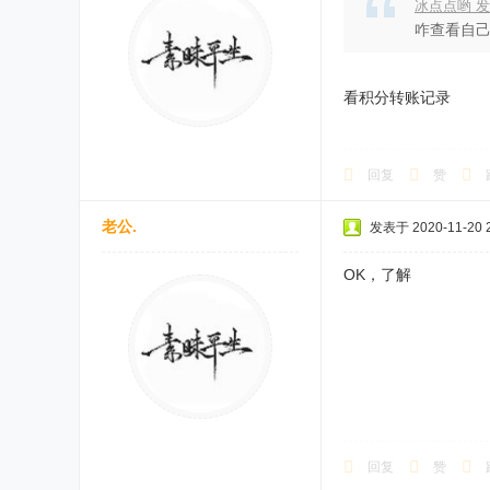
冰点点哟 发表于
咋查看自己
看积分转账记录
回复
赞
老公.
发表于 2020-11-20 2
OK，了解
回复
赞