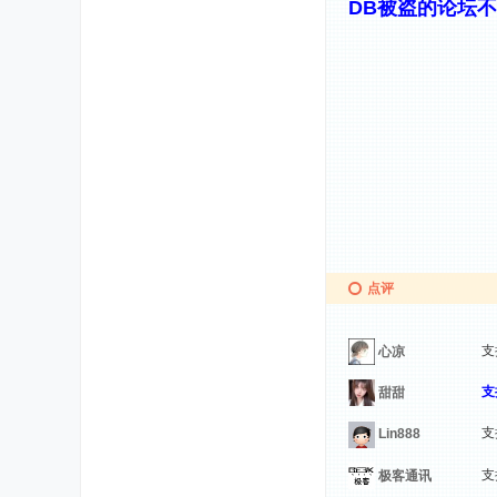
DB被盗的论坛
点评
心凉
支
甜甜
Lin888
极客通讯