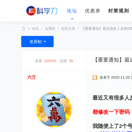
论坛
优惠券
封禁规则
»
论坛
›
运营区
›
社区公告
›
【重要通知】最近很多人反映DB被
科
发新帖
学
刀
【重要通知】最
查看:
186593
|
回复:
58
六万
发表于 2020-11-20 1
最近又有很多人
都修改一下密码
我随便上了2个