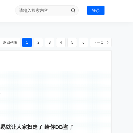
登录
返回列表
1
2
3
4
5
6
下一页
辑
易就让人家扫走了 给你DB盗了