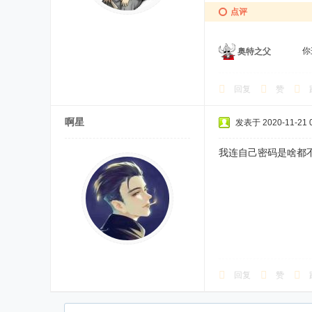
点评
你
奥特之父
回复
赞
啊星
发表于 2020-11-21 0
我连自己密码是啥都
回复
赞