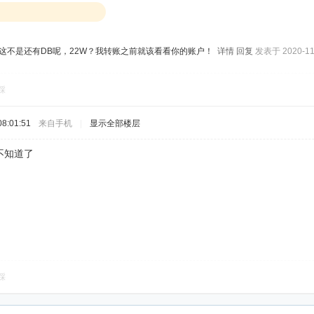
这不是还有DB呢，22W？我转账之前就该看看你的账户！
详情
回复
发表于 2020-11-
踩
8:01:51
来自手机
|
显示全部楼层
不知道了
踩