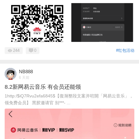
244
0
#红包活动
NB888
6 天前
8.2新网易云音乐 有会员还能领
1http:/$iQ7Rvu2efa6845$【復淛整段文案并咑閞「网易云音乐」，
领免费会员】 黑胶邀请官 别***- ...