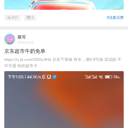
817
3
#流量话费
耀哥
2026-6-22
京东超市牛奶免单
https://u.jd.com/VDUL4Hd 京东下箪抽 有水，满9.9可抽 试试奶 不
中可退 给的超市卡 ...