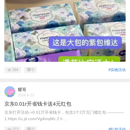
394
0
#实物活动
耀哥
2026-6-23
京东0.01r开省钱卡送4元红包
京东打开活动->0.01亓开省钱卡，包含2个2亓无门槛红包 ————
1.https://u.jd.com/Vg4mqMc 2.h ...
373
0
#红包活动