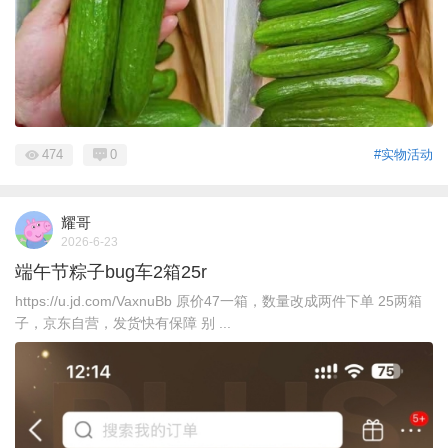
474
0
#实物活动
耀哥
2026-6-23
端午节粽子bug车2箱25r
https://u.jd.com/VaxnuBb 原价47一箱，数量改成两件下单 25两箱
子，京东自营，发货快有保障 别 ...