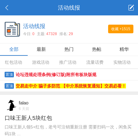
活动线报
活动线报
收藏
+1515
今日:
0
主题:
47328
排名:
29
全部
最新
热门
热帖
精华
红包活动
游戏活动
推广活动
流量话费
实物活动
论坛违规处理条例(修订版)附所有板块版规
置顶
交易走中介 骗子多防范 【中介系统恢复通知】交易必看！
置顶
falao
6 天前
口味王新人5块红包
口味王新人领5+红包，老号可注销重新注册 需要扫码一次，闲鱼买
码1块 ...