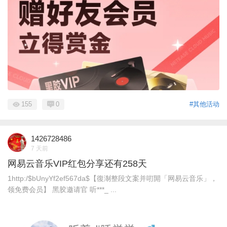
155
0
#其他活动
1426728486
7 天前
网易云音乐VIP红包分享还有258天
1http:/$bUnyYf2ef567da$【復淛整段文案并咑閞「网易云音乐」，
领免费会员】 黑胶邀请官 听***_ ...