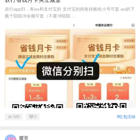
农行app扫，有wx和支付宝的 支付宝的闲鱼转账给小号可套 wx的下
载个陌陌冲余额可套（不要冲陌陌 ...
580
0
#红包活动
耀哥