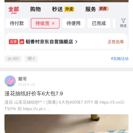
460
0
#实物活动
耀哥
2026-6-23
漫花抽纸好价车6大包7.9
漫花·山茶花抽纸秒**！(限量) 6大包400张7.9亓‼ 领 https://3.cn/2-
T9JYir 拍 https://u.jd.c ...