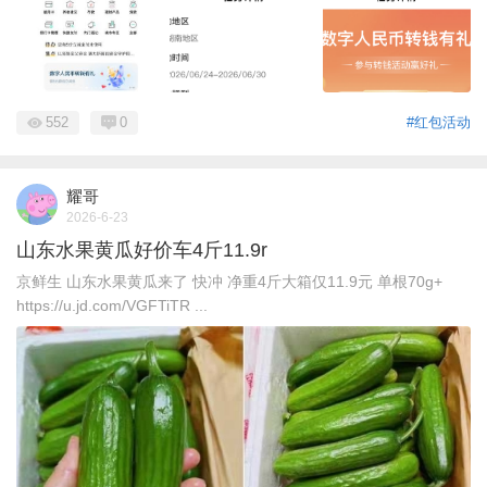
552
0
#红包活动
耀哥
2026-6-23
山东水果黄瓜好价车4斤11.9r
京鲜生 山东水果黄瓜来了 快冲 净重4斤大箱仅11.9元 单根70g+
https://u.jd.com/VGFTiTR ...