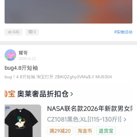
646
0
#实物活动
耀哥
2026-6-22
bug4.8亓短袖
bug！4.8亓短袖 淘宝打开 2$tKQZghy3VMa$:// MU6304