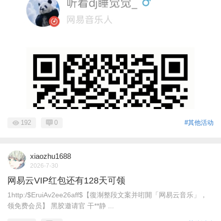
192
0
#其他活动
xiaozhu1688
2026-7-30
网易云VIP红包还有128天可领
1http:/$EruiAv2ee26aff$【復淛整段文案并咑閞「网易云音乐」，
领免费会员】 黑胶邀请官 干**静 ...