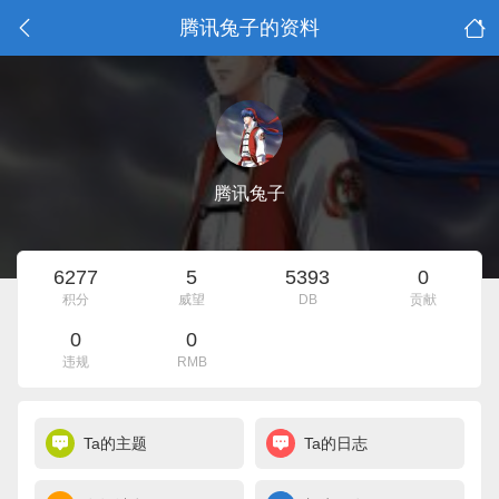
腾讯兔子的资料
腾讯兔子
6277
5
5393
0
积分
威望
DB
贡献
0
0
违规
RMB
Ta的主题
Ta的日志