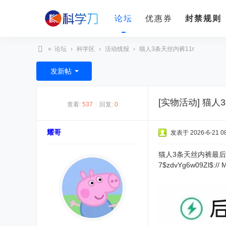
论坛
优惠券
封禁规则
»
论坛
›
科学区
›
活动线报
›
猫人3条天丝内裤11r
科
发新帖
学
刀
[实物活动]
猫人3
查看:
537
|
回复:
0
耀哥
发表于 2026-6-21 08
猫人3条天丝内裤最后
7$zdvYg6w09Zl$:// 