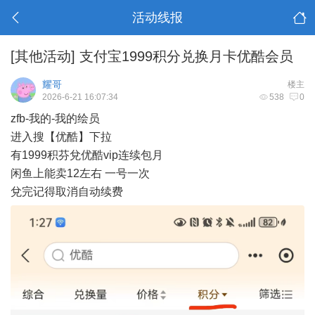
活动线报
[其他活动]
支付宝1999积分兑换月卡优酷会员
耀哥
楼主
2026-6-21 16:07:34
538
0
zfb-我的-我的绘员
进入搜【优酷】下拉
有1999积芬兌优酷vip连续包月
闲鱼上能卖12左右 一号一次
兌完记得取消自动续费