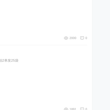
2000
0
可以拍2单发25袋
1891
0