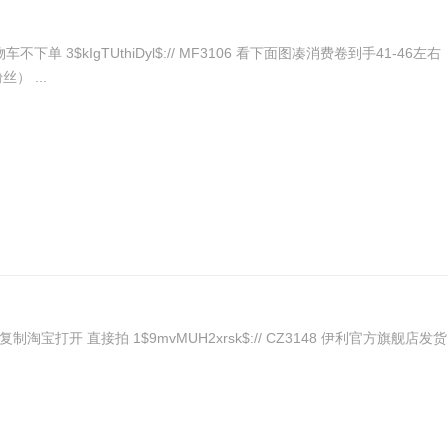
） ...