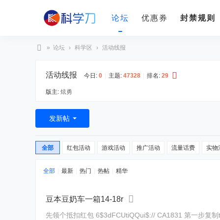
论坛
优惠券
封禁规则
»
论坛
›
科学区
›
活动线报
科
活动线报
学
今日:
0
|
主题:
47328
|
排名:
29
刀
版主:
炫勇
发新帖
全部
红包活动
游戏活动
推广活动
流量话费
实物
全部
|
最新
|
热门
|
热帖
|
精华
豆本豆奶车一箱14-18r
先领个抵扣红包 6$3dFCUtiQQui$:// CA1831 第一步复制tb打开，领礼金不下单 4$lOWyUti9KRG$:// CZ3457 第二步下单18元豆本豆奶一箱 ( CZ0001 cudaUtSaoKJ)/ 速度14-18r豆本豆16