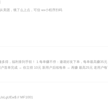
免费点外卖，首单全返现，以后每单按比例返现 我试了是从美团，饿了么上点，可信 wx小程序扫码
多得，福利拿到手软！ 1.每单赚不停：邀请好友下单，每单最高赚35元，
惠大礼包，你赚钱、他省心～ 《奖励细则直通车》： 新用户首单
拉详情 26一箱安慕希快 8$i4vOUsLgUEw$:// MF1001