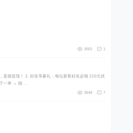
3002
1
直接提现！ 2. 好友享豪礼：每位新客好友必领 210元优
完成 → 你立得 10元 新用户后续每单 → 再赚 最高25元 老用户每下一单 → 稳 ...
3648
7