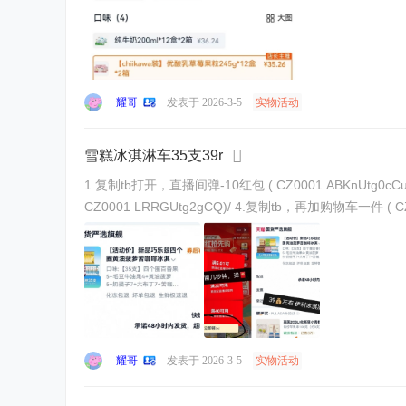
耀哥
发表于 2026-3-5
实物活动
雪糕冰淇淋车35支39r
1.复制tb打开，直播间弹-10红包 ( CZ0001 ABKnUtg0cCu)/ 没弹红包的话，直播间停留10秒 2.复制tb打开，领礼金不下单 8$gdG7Ut6ase5$:// CZ6144 3.复制tb打开，加购物
耀哥
发表于 2026-3-5
实物活动