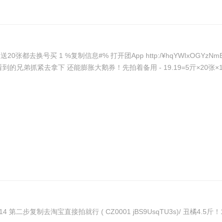
接：https://click.meituan.com/t?
L 速！吃喝玩乐通用的 赶快囤看到的兄弟抓紧去拿下 还能膨胀大鹅券！先拍着备用 - 19.19=5亓×20
第一步复制TB打开领劵不下单 1$hxSTUthsUTA$:// ZH9114 第二步复制去淘宝直接拍就行 ( C