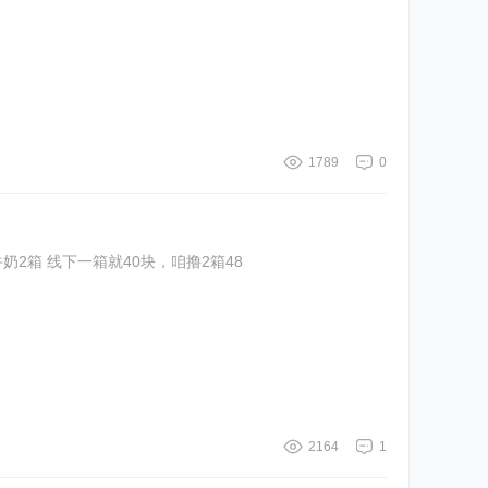
1789
0
1.复制淘宝 只领劵 不下单 5$SfZOUthNsIt$:// CA1710 2.复制淘宝打开 直接拍 1$MPadUHd55IT$:// CZ3148 速度 48到手金典纯牛奶2箱 线下一箱就40块，咱撸2箱48
2164
1