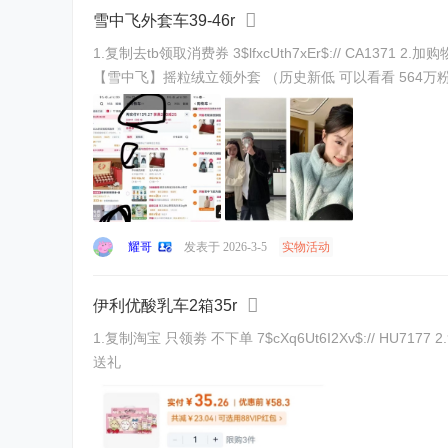
雪中飞外套车39-46r
1.复制去tb领取消费券 3$lfxcUth7xEr$:// CA1371 2.加购物车不下单 3$kIgTUthiDyl$:// MF3106 看下面图凑消费卷到手41-46左右 （浏览一下店铺随机弹红包更低） 39~46左右拿下速度
【雪中飞】摇粒绒立领外套 （历史新低 可以看看 564万粉丝
耀哥
发表于 2026-3-5
实物活动
伊利优酸乳车2箱35r
1.复制淘宝 只领劵 不下单 7$cXq6Ut6I2Xv$:// HU7177 2.复制淘宝打开 直接拍 1$9mvMUH2xrsk$:// CZ3148 伊利官方旗舰店发货！！！ 送礼自喝必不可少的 都是新鲜日期！捡漏 囤几箱
送礼