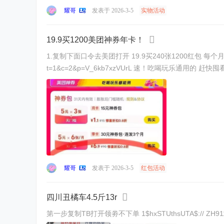
耀哥
发表于 2026-3-5
实物活动
19.9买1200美团神券年卡！
1.复制下面口令去美团打开 19.9买240张1200红包 每个月送20张都去换号买 1 %复制信息#% 打开团App http:/¥hqYWIxOGYzNmE¥一起领 下单链
t=1&c=2&p=V_6kb7xzVUr
耀哥
发表于 2026-3-5
红包活动
四川丑橘车4.5斤13r