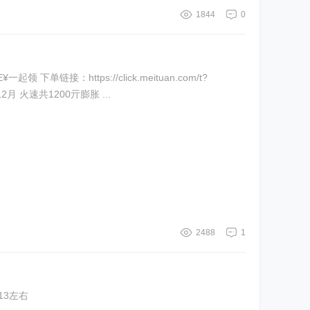
1844
0
张×12月 火速共1200亓膨胀 ...
2488
1
Z0001 jBS9UsqTU3s)/ 丑橘4.5斤！13左右