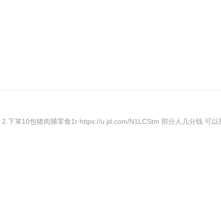
Y 2.下箪10包猪肉脯零食1r https://u.jd.com/N1LCStm 部分人几分钱 