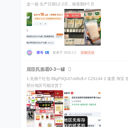
盒一箱 生产日期12-2月，保质期9个月
耀哥
发表于 2026-3-5
实物活动
屈臣氏面霜0-3一罐
1.先领个红包 8$gP3QUt7zkBn$:// CZ6144 2.速度 淘宝 首页 天猫超市 搜一步登天 现在基本都是1.68 3. 复制去淘宝下单屈臣氏面霜 (看最后提交忦) 4$MZlGUtiZYFR$:// CZ6135 火速看看
部分地区可能没货了