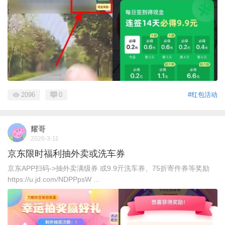
2096
0
#红包活动
耀哥
2026-3-11
京东限时福利抽外卖或洗车券
京东APP扫码->抽外卖满级券 或9.9亓洗车券、75折寄件券等奖励
https://u.jd.com/NDPPpsW ...