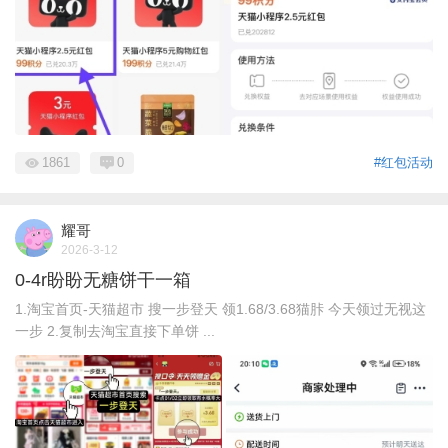
1861
0
#红包活动
耀哥
2026-3-12
0-4r盼盼无糖饼干一箱
1.淘宝首页-天猫超市 搜一步登天 领1.68/3.68猫胩 今天领过无视这
一步 2.复制去淘宝直接下单饼 ...