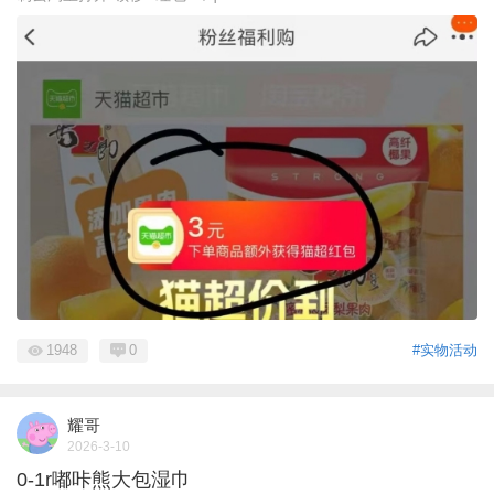
1948
0
#实物活动
耀哥
2026-3-10
0-1r嘟咔熊大包湿巾