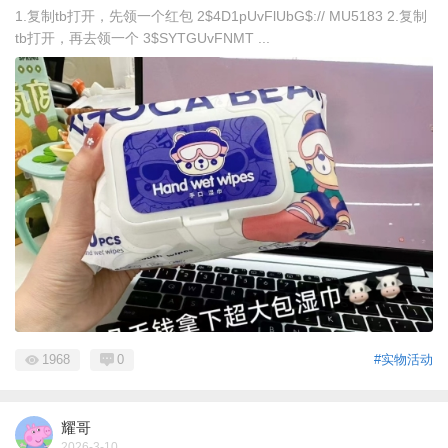
1.复制tb打开，先领一个红包 2$4D1pUvFlUbG$:// MU5183 2.复制
tb打开，再去领一个 3$SYTGUvFNMT ...
1968
0
#实物活动
耀哥
2026-3-10