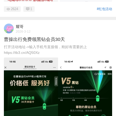
2624
1
#红包活动
耀哥
2026-3-12
曹操出行免费领黑钻会员30天
打开活动地址->输入手机号直接领，刚好有需要的上
https://tb3.cn/AQ50Xz