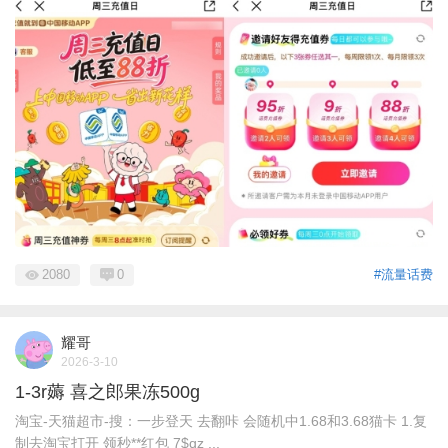
2080
0
#流量话费
耀哥
2026-3-10
1-3r薅 喜之郎果冻500g
淘宝-天猫超市-搜：一步登天 去翻咔 会随机中1.68和3.68猫卡 1.复
制去淘宝打开 领秒**红包 7$qz ...