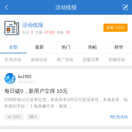
活动线报
活动线报
收藏
+1515
今日:
0
主题:
47328
排名:
29
全部
最新
热门
热帖
精华
红包活动
游戏活动
推广活动
流量话费
实物活动
liu1992
2026-3-12
每日破0，新用户立得 10元
扫码即领10元首单红包，新客再享200元可提现券包，多邀多得，福
利拿到手软！ 1.每单赚不停：邀请 ...
2941
4
#红包活动