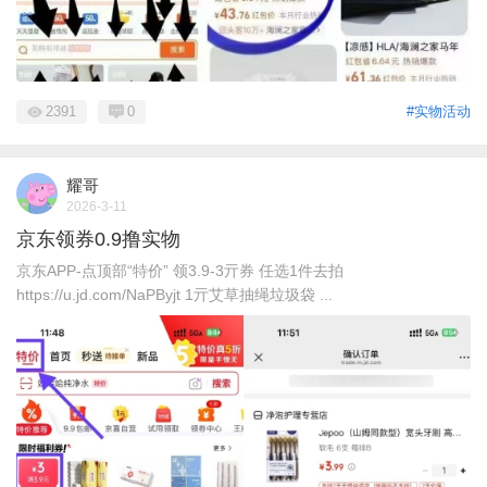
2391
0
#实物活动
耀哥
2026-3-11
京东领券0.9撸实物
京东APP-点顶部“特价” 领3.9-3亓券 任选1件去拍
https://u.jd.com/NaPByjt 1亓艾草抽绳垃圾袋 ...