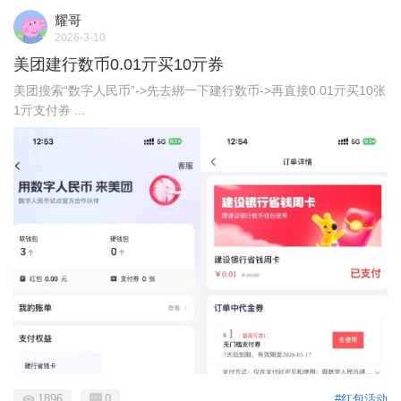
耀哥
2026-3-10
美团建行数币0.01亓买10亓券
美团搜索“数字人民币”->先去綁一下建行数币->再直接0.01亓买10张
1亓支付券 ...
1896
0
#红包活动