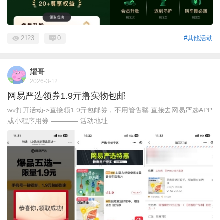
2123
0
#其他活动
耀哥
2026-3-12
网易严选领券1.9亓撸实物包邮
wx打开活动->直接领1.9亓包邮券，不用管售罄 直接去网易严选APP
或小程序用券 ———— 活动地址 ...