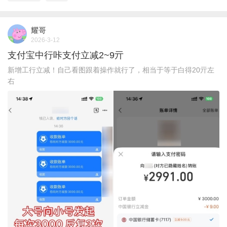
耀哥
2026-3-12
支付宝中行咔支付立减2~9亓
新增工行立减！自己看图跟着操作就行了，相当于等于白得20亓左
右