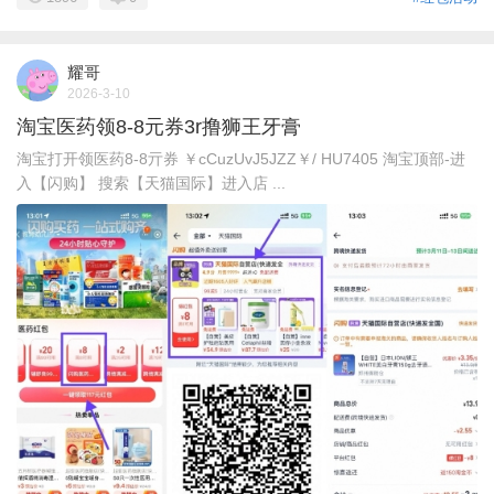
耀哥
2026-3-10
淘宝医药领8-8元券3r撸狮王牙膏
淘宝打开领医药8-8亓券 ￥cCuzUvJ5JZZ￥/ HU7405 淘宝顶部-进
入【闪购】 搜索【天猫国际】进入店 ...