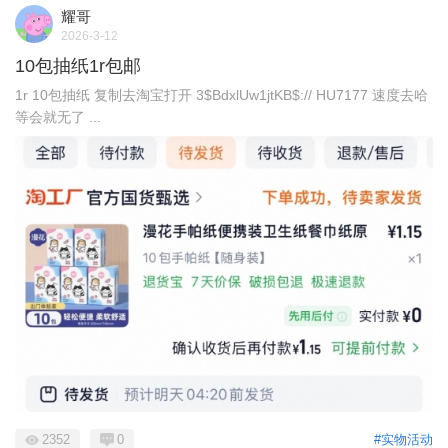
耀哥
2026-3-12
10包抽纸1r包邮
1r 10包抽纸 复制去淘宝打开 3$BdxlUw1jtKB$:// HU7177 速度去哈
等会就无了 ...
2352
0
#实物活动