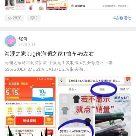
2820
2
#实物活动
耀哥
2026-3-11
海澜之家bug价海澜之家T恤车45左右
海澜之家马年刺绣新歀 手慢无 1.复制淘宝打开领卷不下单
6$orGtUEPhMUS$:// CA1371 2.复制去淘 ...