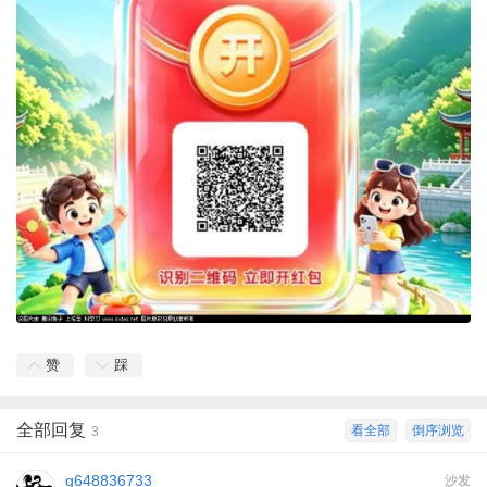
赞
踩
全部回复
看全部
倒序浏览
3
q648836733
沙发