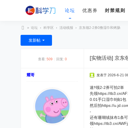
论坛
优惠券
封禁规则
»
论坛
›
科学区
›
活动线报
›
京东领2-2券0撸湿巾和烤肠
科
发新帖
学
刀
[实物活动]
京东领
查看:
509
|
回复:
0
耀哥
发表于 2026-6-21 08
速‼领2-2券可拍2単
先领https://tb3.cn/A
0.01手口湿巾8抽1包
然后拍https://u.jd.
-
还有珊瑚绒抹布1条可
领https://tb3.cn/AWF