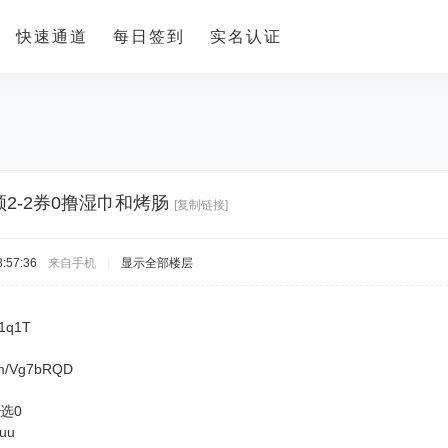
快速通道
每日签到
实名认证
2-2券0撸湿巾和烤肠
[复制链接]
:57:36
来自手机
|
显示全部楼层
F1q1T
com/Vg7bRQD
选0
juu