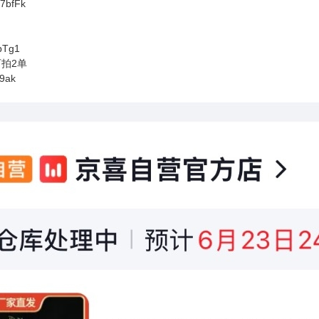
VD7bfFk
7bTg1
可拍2单
b9ak