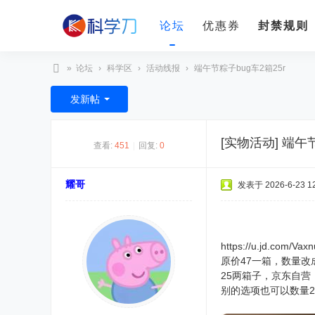
论坛
优惠券
封禁规则
»
论坛
›
科学区
›
活动线报
›
端午节粽子bug车2箱25r
科
发新帖
学
刀
[实物活动]
端午节
查看:
451
|
回复:
0
耀哥
发表于 2026-6-23 12
https://u.jd.com/Vax
原价47一箱，数量改
25两箱子，京东自营
别的选项也可以数量2