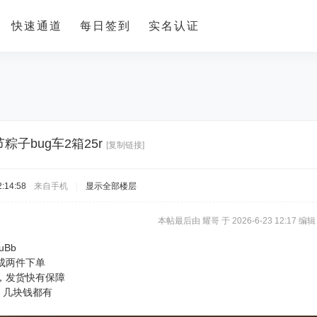
快速通道
每日签到
实名认证
粽子bug车2箱25r
[复制链接]
:14:58
来自手机
|
显示全部楼层
本帖最后由 耀哥 于 2026-6-23 12:17 编辑
nuBb
成两件下单
，发货快有保障
 几块钱都有