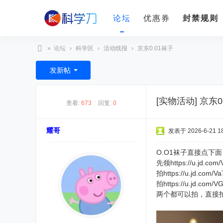
论坛
优惠券
封禁规则
»
论坛
›
科学区
›
活动线报
›
京东0.01袜子
科
发新帖
学
刀
[实物活动]
京东0
查看:
673
|
回复:
0
耀哥
发表于 2026-6-21 18
O.O1袜子直接点下面
先领https://u.jd.com
拍https://u.jd.com/
拍https://u.jd.com/
两个都可以拍，直接