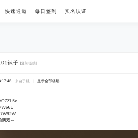
快速通道
每日签到
实名认证
.01袜子
[复制链接]
:17:48
来自手机
|
显示全部楼层
/VO7ZL5x
Va7We6E
VG7W92W
拍两双～