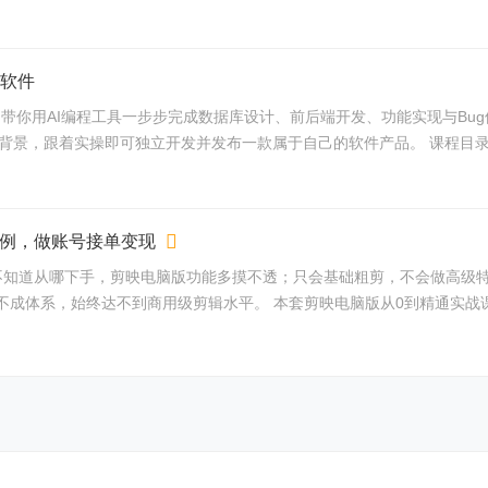
布软件
讲起，带你用AI编程工具一步步完成数据库设计、前后端开发、功能实现与Bu
跟着实操即可独立开发并发布一款属于自己的软件产品。 课程目录： 001_前
案例，做账号接单变现
不知道从哪下手，剪映电脑版功能多摸不透；只会基础粗剪，不会做高级
体系，始终达不到商用级剪辑水平。 本套剪映电脑版从0到精通实战课，7