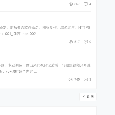
867
4
g修复。随后覆盖软件命名、图标制作、域名北岸、HTTPS
言.mp4 002 ...
517
0
特效、专业调色，做出来的视频没质感；想做短视频账号涨
5+课时超全内容 ...
745
3
返 回