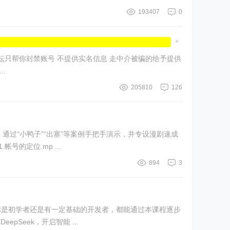
193407
0
隐
藏
置
顶
通 ...
帖
205810
126
通过“小鸭子”“出塞”等案例手把手演示，并专设漫剧速成
的定位.mp ...
894
3
。无论你是初学者还是有一定基础的开发者，都能通过本课程逐步
Seek，开启智能 ...