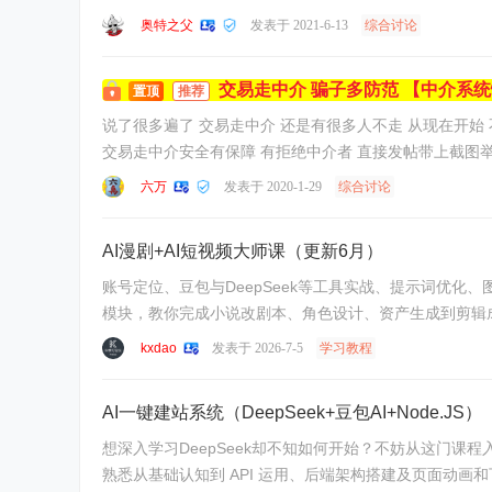
奥特之父
发表于 2021-6-13
综合讨论
交易走中介 骗子多防范 【中介系
置顶
推荐
说了很多遍了 交易走中介 还是有很多人不走 从现在开始 不走中介被骗的 也别发帖说这说那的 论坛一律不处理不走中介被骗的 论坛只帮你封禁账号 不提供实名信息 走中介被骗的给予提供
六万
发表于 2020-1-29
综合讨论
AI漫剧+AI短视频大师课（更新6月）
账号定位、豆包与DeepSeek等工具实战、提示词优化
模块，教你完成小说改剧本、角色设计、资产生成到剪辑成片的
kxdao
发表于 2026-7-5
学习教程
AI一键建站系统（DeepSeek+豆包AI+Node.JS）
想深入学习DeepSeek却不知如何开始？不妨从这门课程
熟悉从基础认知到 API 运用、后端架构搭建及页面动画和