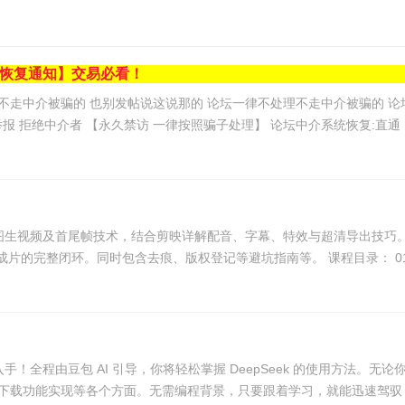
统恢复通知】交易必看！
交易走中介安全有保障 有拒绝中介者 直接发帖带上截图举报 拒绝中介者 【永久禁访 一律按照骗子处理】 论坛中介系统恢复:直
、图生视频及首尾帧技术，结合剪映详解配音、字幕、特效与超清导出技巧。
完整闭环。同时包含去痕、版权登记等避坑指南等。 课程目录： 01.帐号
入手！全程由豆包 AI 引导，你将轻松掌握 DeepSeek 的使用方法
下载功能实现等各个方面。无需编程背景，只要跟着学习，就能迅速驾驭 Deep