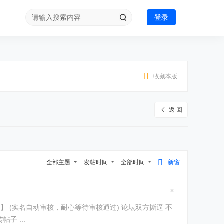
登录
收藏本版
返 回
全部主题
发帖时间
全部时间
新窗
隐
藏
置
顶
管谁对谁错 全部【禁言1个月】 其他版块出售东西 第一次【禁言1个月】第二次【永久】出售去交易区 综合讨论区 发布拉人头 宣传帖子 ...
帖