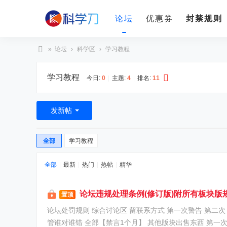
论坛
优惠券
封禁规则
»
论坛
›
科学区
›
学习教程
科
学习教程
学
今日:
0
|
主题:
4
|
排名:
11
刀
发新帖
全部
学习教程
全部
|
最新
|
热门
|
热帖
|
精华
论坛违规处理条例(修订版)附所有板块版
置顶
论坛处罚规则 综合讨论区 留联系方式 第一次警告 第二次【禁言1个月】 综合讨论区 出售东西 第一次 【禁言1个月】第二次【永久】 (实名自动审核，耐心等待审核通过) 论坛双方撕逼 不