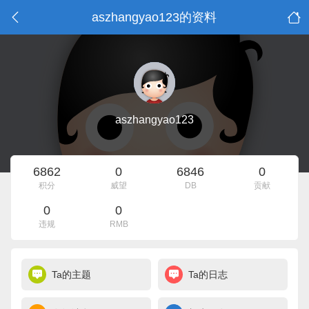
aszhangyao123的资料
aszhangyao123
6862
0
6846
0
积分
威望
DB
贡献
0
0
违规
RMB
Ta的主题
Ta的日志