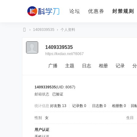
论坛
优惠券
封禁规则
›
1409339535
›
个人资料
科
1409339535
学
https://kxdao.net/?8067
刀
广播
主题
日志
相册
记录
分
1409339535
(UID: 8067)
邮箱状态
已验证
统计信息
好友数 13
|
记录数 0
|
日志数 0
|
相册数 0
|
回帖
性别
女
生日
用户认证
手机认证