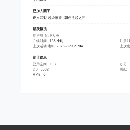
已加入圈子
正义联盟-超级家族
朝色泛起之际
活跃概况
用户组
论坛大神
在线时间
186 小时
注册
上次活动时间
2026-7-23 21:04
上次
统计信息
已用空间
0 B
积分
DB
5582
贡献
RMB
0