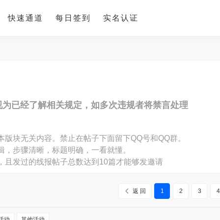
快速通道
每日签到
实名认证
视为已经了解相关规定，如多次违规者将禁言处理
。
本版块无关内容。禁止在帖子下面留下QQ号和QQ群。
编辑，步骤清晰，标题明确，一看就懂。
，且发过的线报帖子总数达到10篇才能够发邀请
返 回
1
2
3
4
活动
其他活动