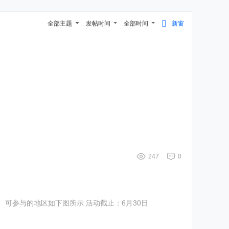
全部主题
发帖时间
全部时间
新窗
247
0
农行5元wx立减金 农业银行app里面首页有数字人民币转账有礼活动。 首页没有的搜索数字人民币-热门活动-数字人民币转账有礼。 可参与的地区如下图所示 活动截止：6月30日