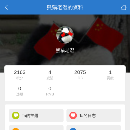
熊猫老湿的资料
熊猫老湿
2163
4
2075
1
积分
威望
DB
贡献
0
0
违规
RMB
Ta的主题
Ta的日志