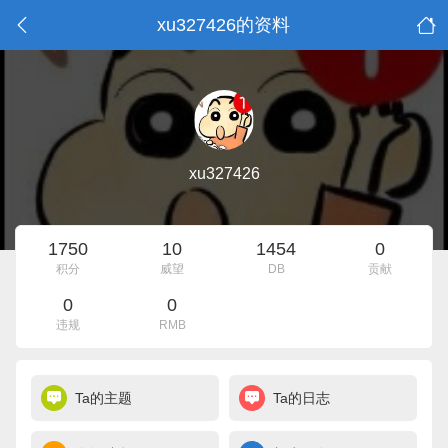
xu327426的资料
xu327426
1750
10
1454
0
积分
威望
DB
贡献
0
0
违规
RMB
Ta的主题
Ta的日志