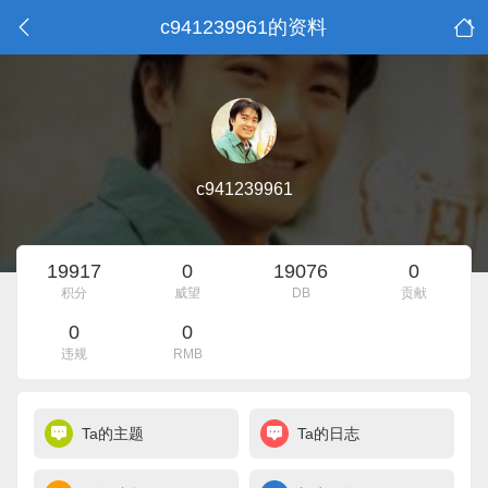
c941239961的资料
c941239961
19917
0
19076
0
积分
威望
DB
贡献
0
0
违规
RMB
Ta的主题
Ta的日志