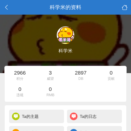
科学米的资料
科学米
2966
3
2897
0
积分
威望
DB
贡献
0
0
违规
RMB
Ta的主题
Ta的日志