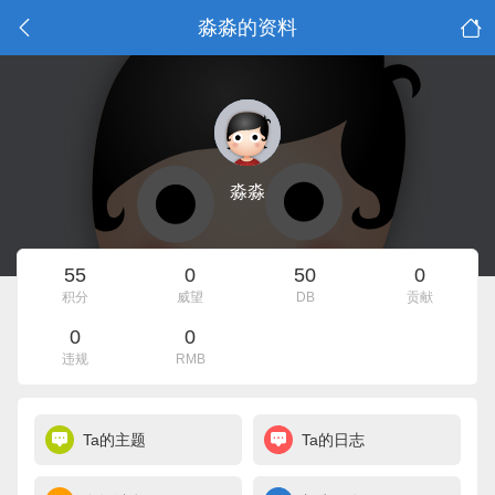
淼淼的资料
淼淼
55
0
50
0
积分
威望
DB
贡献
0
0
违规
RMB
Ta的主题
Ta的日志