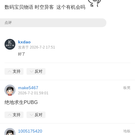
数码宝贝物语 时空异客 这个有机会吗
点评
kxdao
发表于 2026-7-2 17:51
好了
支持
反对
make5467
板凳
2026-7-2 01:59:01
绝地求生PUBG
支持
反对
1005175420
地板