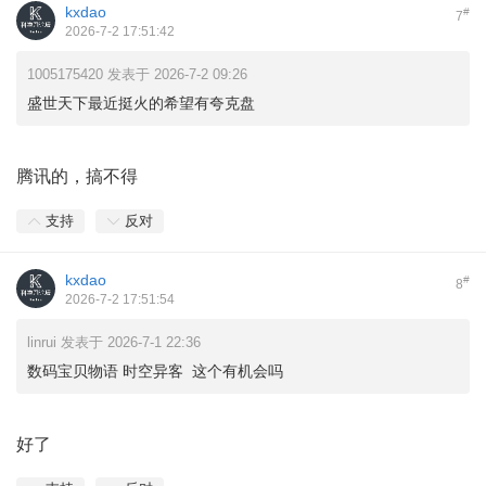
kxdao
#
7
2026-7-2 17:51:42
1005175420 发表于 2026-7-2 09:26
盛世天下最近挺火的希望有夸克盘
腾讯的，搞不得
支持
反对
kxdao
#
8
2026-7-2 17:51:54
linrui 发表于 2026-7-1 22:36
数码宝贝物语 时空异客 这个有机会吗
好了