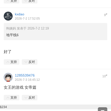
支持
反对
kxdao
#
9
2026-7-2 17:52:05
狗姨妈 发表于 2026-7-2 12:19
地平线6
好了
支持
反对
1285539476
#
10
2026-7-3 16:45:12
女王的游戏 女帝篇
支持
反对
1
2
3
4