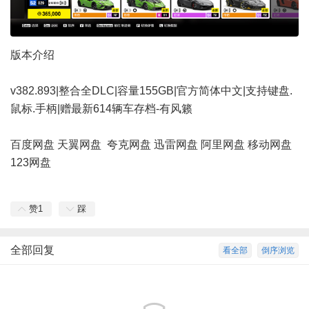
版本介绍
v382.893|整合全DLC|容量155GB|官方简体中文|支持键盘.
鼠标.手柄|赠最新614辆车存档-有风籁
百度网盘
天翼网盘
夸克网盘
迅雷网盘
阿里网盘
移动网盘
123网盘
赞
1
踩
全部回复
看全部
倒序浏览