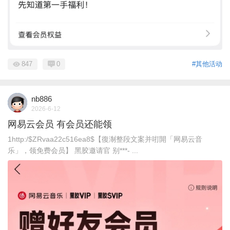
847
0
#其他活动
nb886
2026-6-12
网易云会员 有会员还能领
1http:/$ZRvaa22c516ea8$【復淛整段文案并咑閞「网易云音
乐」，领免费会员】 黑胶邀请官 别***- ...