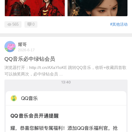
565
0
#其他活动
耀哥
2026-6-17
QQ音乐必中绿钻会员
浏览器打开：http://t.cn/AXaYIoKE 跳转QQ音乐，收听+收藏四首歌
可以抽奖两次，必中绿钻会员 ...