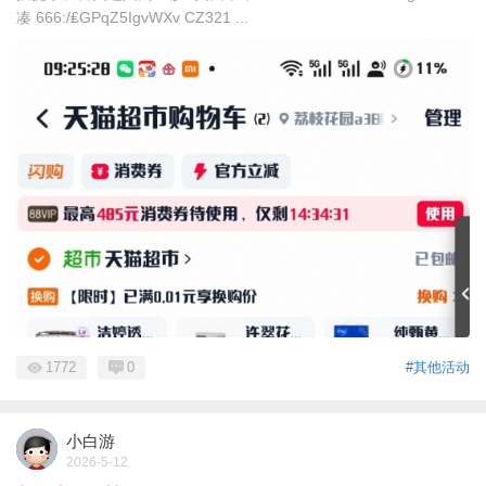
凑 666:/₤GPqZ5IgvWXv CZ321 ...
1772
0
#其他活动
小白游
2026-5-12