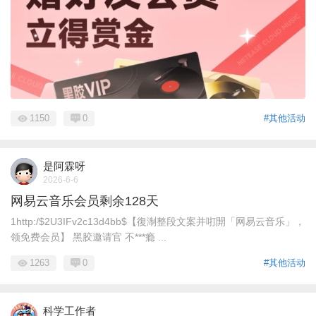
1150
0
#其他活动
是阿霖呀
2026-6-6
网易云音乐会员剩余128天
1http:/$2U3IFv2c13d4bb$【復淛整段文案并咑閞「网易云音乐」，
领免费会员】 黑胶邀请官 不***瘾 ...
1263
0
#其他活动
科学工作者