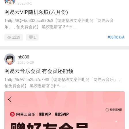
2026-6-1
网易云VIP随机领取(六月份)
1http:/$QFbq632bca990c$【復淛整段文案并咑閞「网易云音
乐」，领免费会员】 黑胶邀请官 3***e ...
1219
1
#其他活动
nb886
2026-5-29
网易云音乐会员 有会员还能领
1http:/$rAVfim2ba7c79f$【復淛整段文案并咑閞「网易云音乐」，
领免费会员】 黑胶邀请官 别***- ...