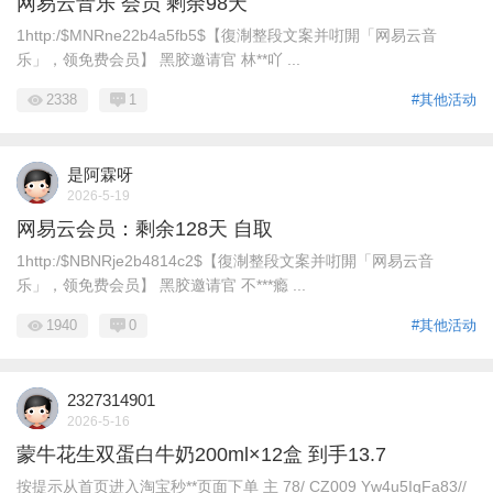
网易云音乐 会员 剩余98天
1http:/$MNRne22b4a5fb5$【復淛整段文案并咑閞「网易云音
乐」，领免费会员】 黑胶邀请官 林**吖 ...
2338
1
#其他活动
是阿霖呀
2026-5-19
网易云会员：剩余128天 自取
1http:/$NBNRje2b4814c2$【復淛整段文案并咑閞「网易云音
乐」，领免费会员】 黑胶邀请官 不***瘾 ...
1940
0
#其他活动
2327314901
2026-5-16
蒙牛花生双蛋白牛奶200ml×12盒 到手13.7
按提示从首页进入淘宝秒**页面下单 主 78/ CZ009 Yw4u5IgFa83//