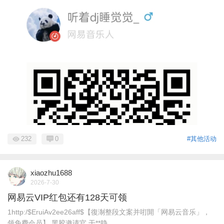
232
0
#其他活动
xiaozhu1688
2026-7-30
网易云VIP红包还有128天可领
1http:/$EruiAv2ee26aff$【復淛整段文案并咑閞「网易云音乐」，
领免费会员】 黑胶邀请官 干**静 ...