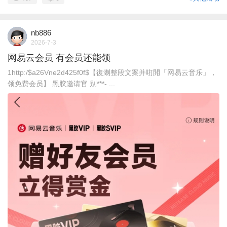
nb886
2026-7-3
网易云会员 有会员还能领
1http:/$a26Vne2d425f0f$【復淛整段文案并咑閞「网易云音乐」，
领免费会员】 黑胶邀请官 别***- ...