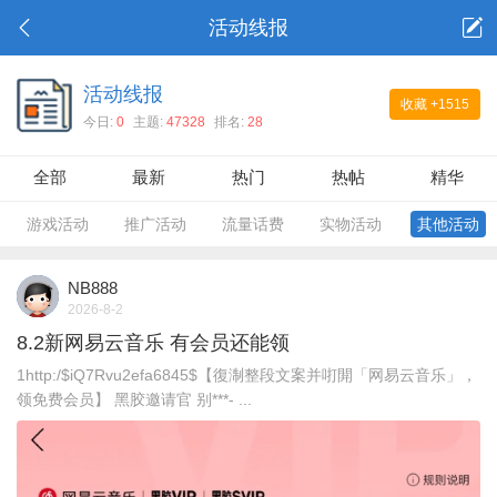
活动线报
活动线报
收藏
+1515
今日:
0
主题:
47328
排名:
28
全部
最新
热门
热帖
精华
游戏活动
推广活动
流量话费
实物活动
其他活动
NB888
2026-8-2
8.2新网易云音乐 有会员还能领
1http:/$iQ7Rvu2efa6845$【復淛整段文案并咑閞「网易云音乐」，
领免费会员】 黑胶邀请官 别***- ...