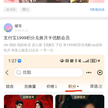
559
0
#其他活动
耀哥
2026-6-21
支付宝1999积分兑换月卡优酷会员
zfb-我的-我的绘员 进入搜【优酷】下拉 有1999积芬兌优酷vip连续
包月 闲鱼上能卖12左右 一号一次 ...