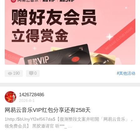
190
0
#其他活动
1426728486
2026-8-1
网易云音乐VIP红包分享还有258天
1http:/$bUnyYf2ef567da$【復淛整段文案并咑閞「网易云音乐」，
领免费会员】 黑胶邀请官 听***_ ...