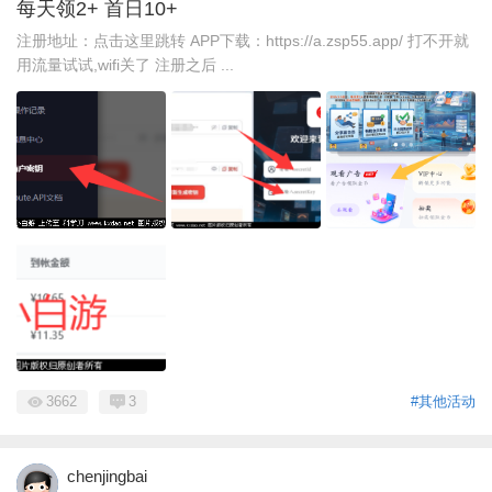
每天领2+ 首日10+
注册地址：点击这里跳转 APP下载：https://a.zsp55.app/ 打不开就
用流量试试,wifi关了 注册之后 ...
3662
3
#其他活动
chenjingbai