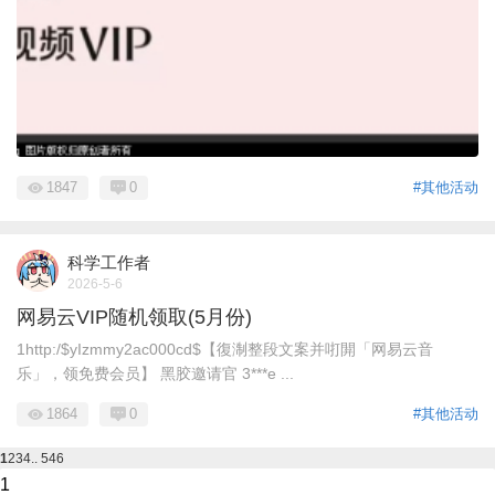
1847
0
#其他活动
科学工作者
2026-5-6
网易云VIP随机领取(5月份)
1http:/$yIzmmy2ac000cd$【復淛整段文案并咑閞「网易云音
乐」，领免费会员】 黑胶邀请官 3***e ...
1864
0
#其他活动
1
2
3
4
.. 546