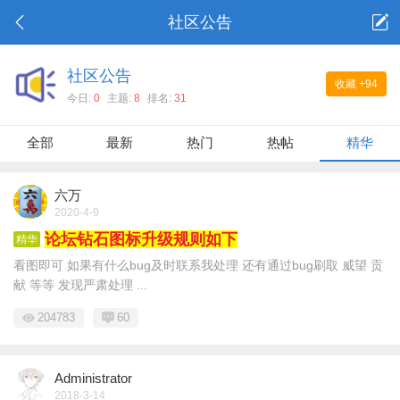
社区公告
社区公告
收藏
+94
今日:
0
主题:
8
排名:
31
全部
最新
热门
热帖
精华
六万
2020-4-9
论坛钻石图标升级规则如下
精华
看图即可 如果有什么bug及时联系我处理 还有通过bug刷取 威望 贡
献 等等 发现严肃处理 ...
204783
60
Administrator
2018-3-14